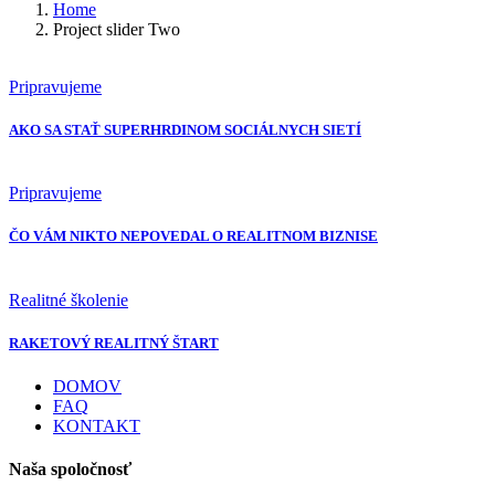
Home
Project slider Two
Pripravujeme
AKO SA STAŤ SUPERHRDINOM SOCIÁLNYCH SIETÍ
Pripravujeme
ČO VÁM NIKTO NEPOVEDAL O REALITNOM BIZNISE
Realitné školenie
RAKETOVÝ REALITNÝ ŠTART
DOMOV
FAQ
KONTAKT
Naša spoločnosť