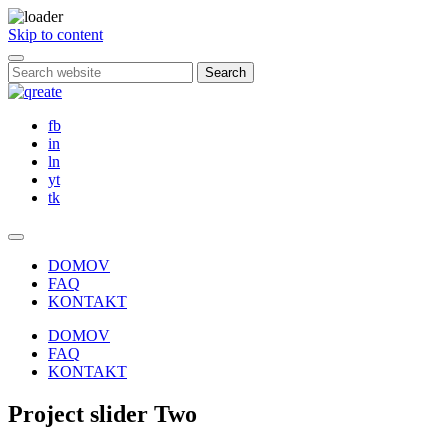
Skip to content
Search
fb
in
ln
yt
tk
DOMOV
FAQ
KONTAKT
DOMOV
FAQ
KONTAKT
Project
slider Two